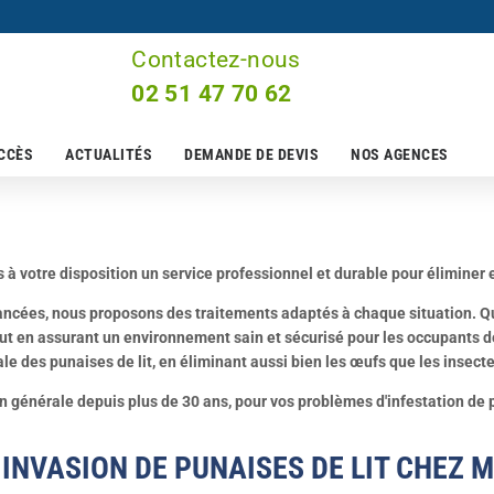
Contactez-nous
lé en Anjou : Expert po
02 51 47 70 62
 durablement
CCÈS
ACTUALITÉS
DEMANDE DE DEVIS
NOS AGENCES
votre disposition un service professionnel et durable pour éliminer e
ancées, nous proposons des traitements adaptés à chaque situation. Qu
out en assurant un environnement sain et sécurisé pour les occupants de
ale des punaises de lit, en éliminant aussi bien les œufs que les insect
n générale depuis plus de 30 ans, pour vos problèmes d'infestation de p
INVASION DE PUNAISES DE LIT CHEZ M