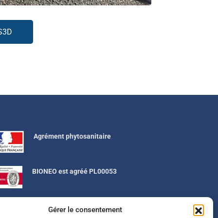
CS3D
Agrément phytosanitaire
BIONEO est agréé PL00053
BIONEO est adhérent à PROSANE
Gérer le consentement